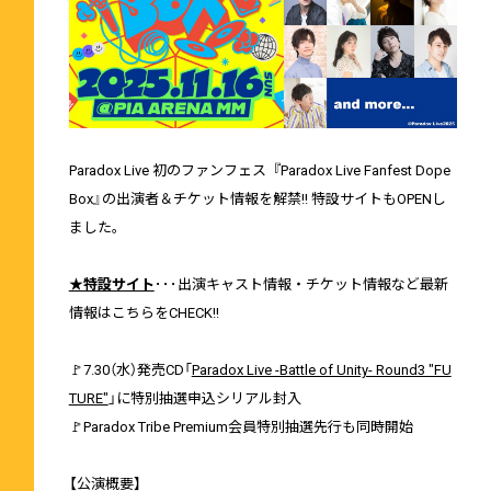
Paradox Live 初のファンフェス『Paradox Live Fanfest Dope
Box』の出演者＆チケット情報を解禁!! 特設サイトもOPENし
ました。
★特設サイト
･･･出演キャスト情報・チケット情報など最新
情報はこちらをCHECK!!
🚩7.30（水）発売CD「
Paradox Live -Battle of Unity- Round3 "FU
TURE"
」に特別抽選申込シリアル封入
🚩Paradox Tribe Premium会員特別抽選先行も同時開始
【公演概要】