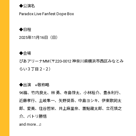
◆公演名
Paradox Live Fanfest Dope Box
◆日程
2025年11月16日（日）
◆会場
ぴあアリーナMM（〒220-0012 神奈川県横浜市西区みなとみ
らい３丁目２−２）
◆出演 ※敬称略
96猫、竹内良太、林 勇、寺島惇太、小林裕介、豊永利行、
近藤孝行、土岐隼一、矢野奨吾、中島ヨシキ、伊東歌詞太
郎、愛美、住谷哲栄、井上麻里奈、置鮎龍太郎、立花慎之
介、バトリ勝悟
and more…♫